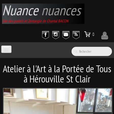
Nuance
nuances
Site des pastels et Zentangle de Chantal BACON
0
ACCUEIL
Atelier à l'Art à la Portée de Tous
à Hérouville St Clair
GALERIES
▼
EXPOSITIONS
▼
CATALOGUE D'ARTICLES
▼