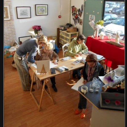
ATELIERS
▼
CONSEILS
LIENS