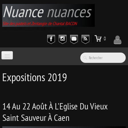
Nuance
nuances
Site des pastels et Zentangle de Chantal BACON
0
ACCUEIL
Expositions 2019
GALERIES
▼
14 Au 22 Août À L'Eglise Du Vieux
EXPOSITIONS
▼
Saint Sauveur À Caen
CATALOGUE D'ARTICLES
▼