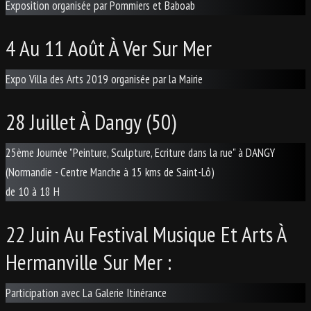
Exposition organisée par Pommiers et Baboab
ATELIERS
▼
4 Au 11 Août À Ver Sur Mer
CONSEILS
Expo Villa des Arts 2019 organisée par la Mairie
LIENS
28 Juillet À Dangy (50)
25ème Journée "Peinture, Sculpture, Ecriture dans la rue" à DANGY
(Normandie - Centre Manche à 15 kms de Saint-Lô)
de 10 à 18 H
22 Juin Au Festival Musique Et Arts À
Hermanville Sur Mer :
Participation avec La Galerie Itinérance