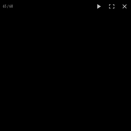
Nuance
nuances
65 / 68
Site des pastels et Zentangle de Chantal BACON
0
ACCUEIL
Mes Croquis
GALERIES
▼
EXPOSITIONS
▼
CATALOGUE D'ARTICLES
▼