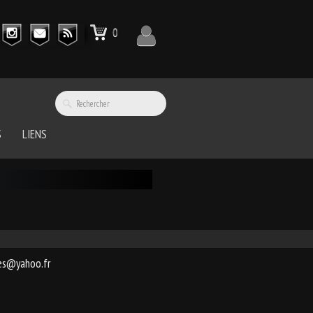
0
S
LIENS
ces@yahoo.fr