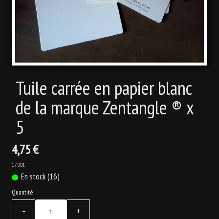
ATELIERS
▼
CONSEILS
LIENS
Tuile carrée en papier blanc
de la marque Zentangle ® x
5
4,75 €
17-001
En stock (16)
Quantité
−
+