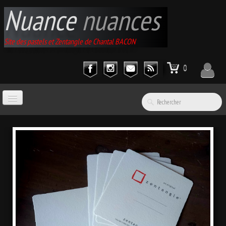
Nuance
nuances
Site des pastels et Zentangle de Chantal BACON
0
ACCUEIL
GALERIES
▼
EXPOSITIONS
▼
CATALOGUE D'ARTICLES
▼