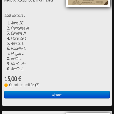
rubrique "Atelier Dessin et Pastel
ATELIERS
▼
Sont inscrits :
Anne SC
CONSEILS
Françoise M
Corinne N
Florence L
LIENS
Annick L.
Isabelle L.
Magali J.
Joëlle L
Nicole He
Axelle L.
15,00 €
Quantité limitée (2)
Ajouter